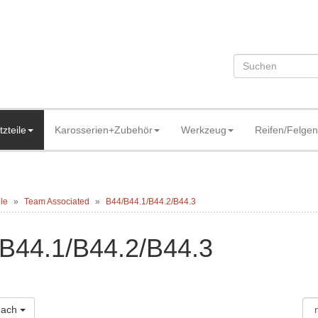
tzteile
Karosserien+Zubehör
Werkzeug
Reifen/Felgen
ile
Team Associated
B44/B44.1/B44.2/B44.3
B44.1/B44.2/B44.3
 nach