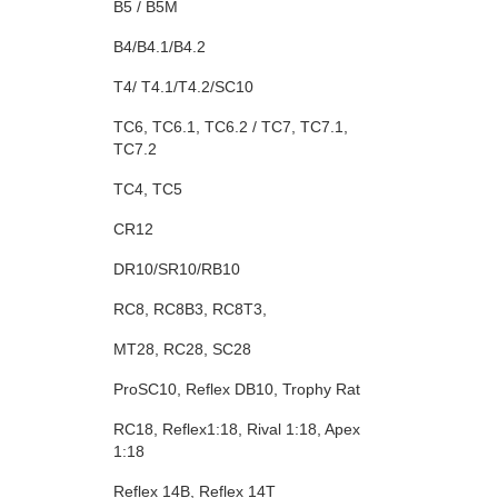
B5 / B5M
B4/B4.1/B4.2
T4/ T4.1/T4.2/SC10
TC6, TC6.1, TC6.2 / TC7, TC7.1,
TC7.2
TC4, TC5
CR12
DR10/SR10/RB10
RC8, RC8B3, RC8T3,
MT28, RC28, SC28
ProSC10, Reflex DB10, Trophy Rat
RC18, Reflex1:18, Rival 1:18, Apex
1:18
Reflex 14B, Reflex 14T