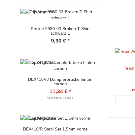
Proline 9930-03 Broken T-Shirt
schwarz L
9,90 €
*
Team 
DEX410V3 Dämpferbrücke hinten
carbon
k
11,34 €
*
Alter Preis:
31,50 €
DEX410/R Stabi Set 1,5mm vorne