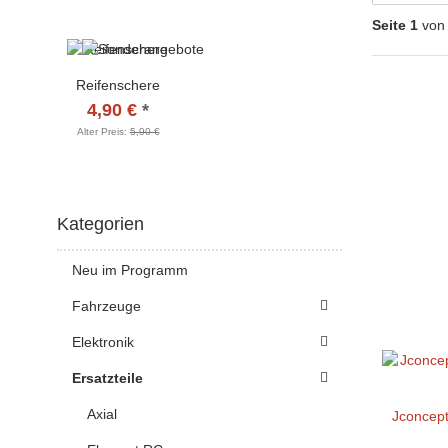
Seite 1
von
Reifenschere
4,90 €
*
Alter Preis:
5,90 €
Kategorien
Neu im Programm
Fahrzeuge
Elektronik
Ersatzteile
Axial
Jconcept