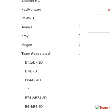
Element RC
FastForward
k
RC4WD
Team C
Xray
Mugen
Team Associated
B7.1/B7.1D
B7/B7D
B84/B84D
T7
B74.2/B74.2D
B6.4/B6.4D