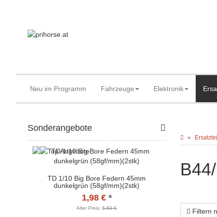
Neu im Programm
Fahrzeuge
Elektronik
Ersa
Sonderangebote
Ersatzte
B44/
TD 1/10 Big Bore Federn 45mm
dunkelgrün (58gf/mm)(2stk)
1,98 €
*
Alter Preis:
5,50 €
Filtern