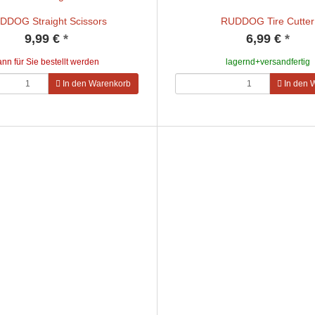
DDOG Straight Scissors
RUDDOG Tire Cutter
9,99 €
*
6,99 €
*
ann für Sie bestellt werden
lagernd+versandfertig
In den Warenkorb
In den 