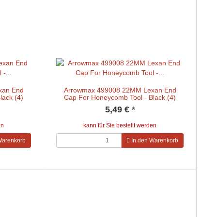
xan End
Arrowmax 499008 22MM Lexan End
lack (4)
Cap For Honeycomb Tool - Black (4)
5,49 €
*
en
kann für Sie bestellt werden
Warenkorb
In den Warenkorb