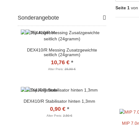
Seite 1
von
Sonderangebote
DEX410/R Messing Zusatzgewichte
seitlich (24gramm)
10,76 €
*
Alter Preis:
29,90 €
DEX410/R Stabilisator hinten 1,3mm
0,90 €
*
Alter Preis:
2,50 €
MIP 7.0