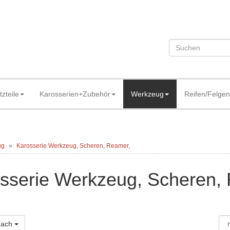
tzteile
Karosserien+Zubehör
Werkzeug
Reifen/Felgen
ug
Karosserie Werkzeug, Scheren, Reamer,
sserie Werkzeug, Scheren,
 nach