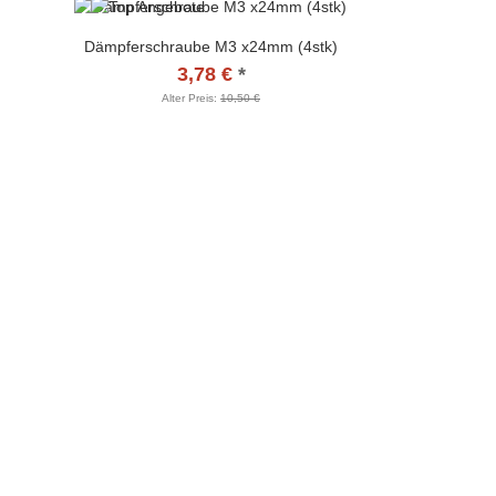
Dämpferschraube M3 x24mm (4stk)
3,78 €
*
Alter Preis:
10,50 €