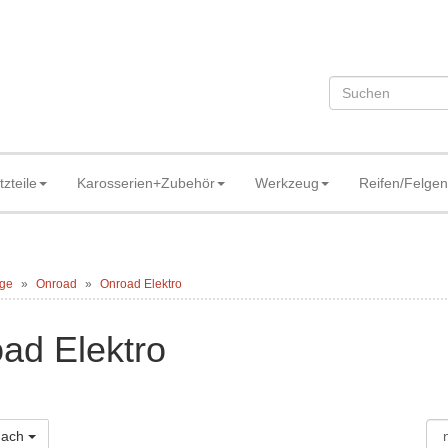
tzteile
Karosserien+Zubehör
Werkzeug
Reifen/Felgen
ge
Onroad
Onroad Elektro
ad Elektro
 nach