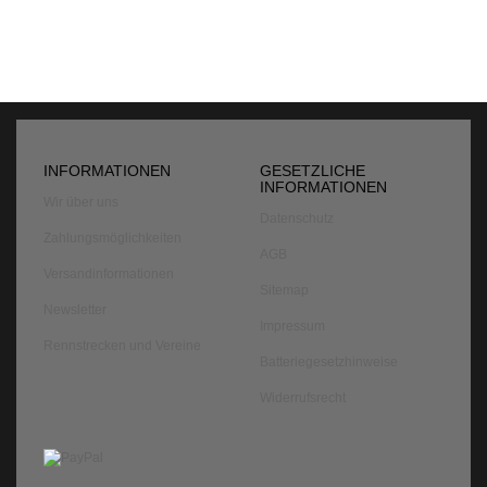
INFORMATIONEN
GESETZLICHE
INFORMATIONEN
Wir über uns
Datenschutz
Zahlungsmöglichkeiten
AGB
Versandinformationen
Sitemap
Newsletter
Impressum
Rennstrecken und Vereine
Batteriegesetzhinweise
Widerrufsrecht