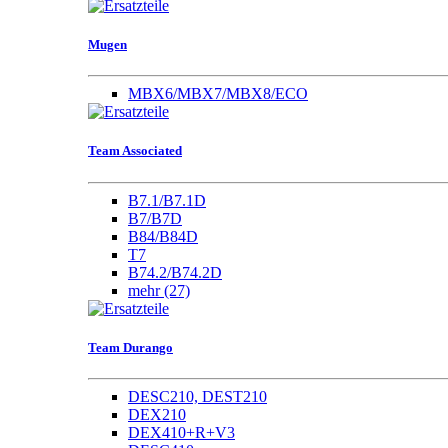
Mugen
MBX6/MBX7/MBX8/ECO
Team Associated
B7.1/B7.1D
B7/B7D
B84/B84D
T7
B74.2/B74.2D
mehr
(27)
Team Durango
DESC210, DEST210
DEX210
DEX410+R+V3