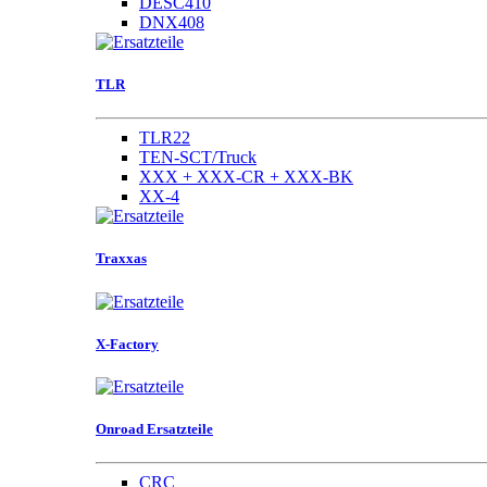
DESC410
DNX408
TLR
TLR22
TEN-SCT/Truck
XXX + XXX-CR + XXX-BK
XX-4
Traxxas
X-Factory
Onroad Ersatzteile
CRC