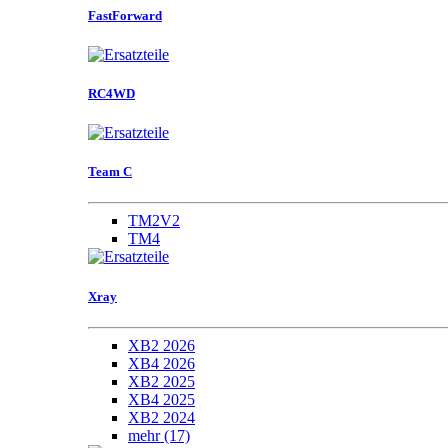
FastForward
RC4WD
Team C
TM2V2
TM4
Xray
XB2 2026
XB4 2026
XB2 2025
XB4 2025
XB2 2024
mehr
(17)