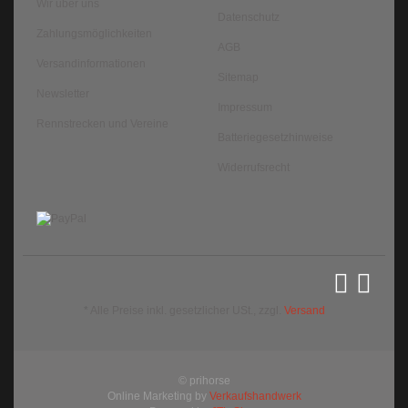
Wir über uns
Datenschutz
Zahlungsmöglichkeiten
AGB
Versandinformationen
Sitemap
Newsletter
Impressum
Rennstrecken und Vereine
Batteriegesetzhinweise
Widerrufsrecht
*
Alle Preise inkl. gesetzlicher USt., zzgl.
Versand
© prihorse
Online Marketing by
Verkaufshandwerk