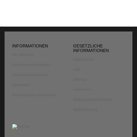
INFORMATIONEN
GESETZLICHE
INFORMATIONEN
Wir über uns
Datenschutz
Zahlungsmöglichkeiten
AGB
Versandinformationen
Sitemap
Newsletter
Impressum
Rennstrecken und Vereine
Batteriegesetzhinweise
Widerrufsrecht