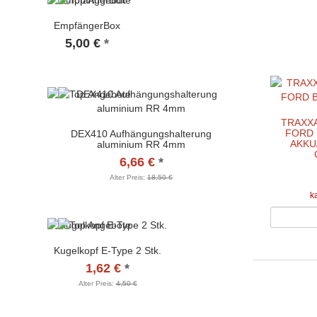
EmpfängerBox
5,00 €
*
TRAXXA
FORD 
DEX410 Aufhängungshalterung
AKKU
aluminium RR 4mm
6,66 €
*
Alter Preis:
18,50 €
k
Kugelkopf E-Type 2 Stk.
1,62 €
*
Alter Preis:
4,50 €