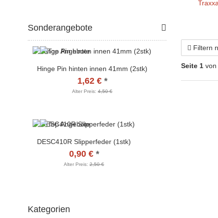
Traxxa
Sonderangebote
Filtern
Seite 1
von
Hinge Pin hinten innen 41mm (2stk)
1,62 €
*
Alter Preis:
4,50 €
DESC410R Slipperfeder (1stk)
0,90 €
*
Alter Preis:
2,50 €
Kategorien