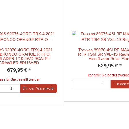
S 92076-4ORG TRX-4 2021
Traxxas 89076-4SLRF MAX
BRONCO ORANGE RTR O.
RTR TSM SR VXL-4S Regle
/LADER 1/10 4WD SCALE-
Akku/Lader Solar Flar
CRAWLER BRUSHED
629,95 €
*
679,95 €
*
kann für Sie bestellt werd
ann für Sie bestellt werden
In den 
In den Warenkorb