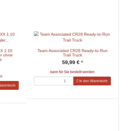
X 1:10
Team Associated CR28 Ready-to-Run
r ohne
Trail Truck
e
59,99 €
*
kann für Sie bestellt werden
en
In den Warenkorb
Warenkorb