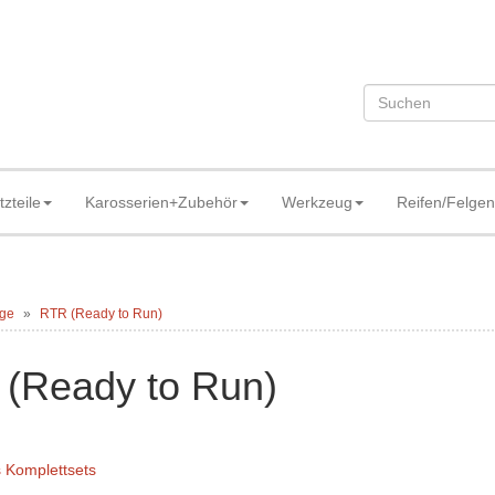
tzteile
Karosserien+Zubehör
Werkzeug
Reifen/Felgen
ge
RTR (Ready to Run)
(Ready to Run)