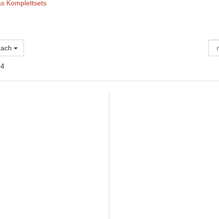
s Komplettsets
 nach
 4