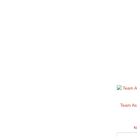
Team As
k