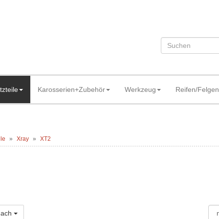
tzteile
Karosserien+Zubehör
Werkzeug
Reifen/Felgen
ile
Xray
XT2
 nach