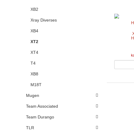
XB2
Xray Diverses
XB4
H
XT2
XT4
k
T4
XB8
M18T
Mugen
Team Associated
Team Durango
TLR