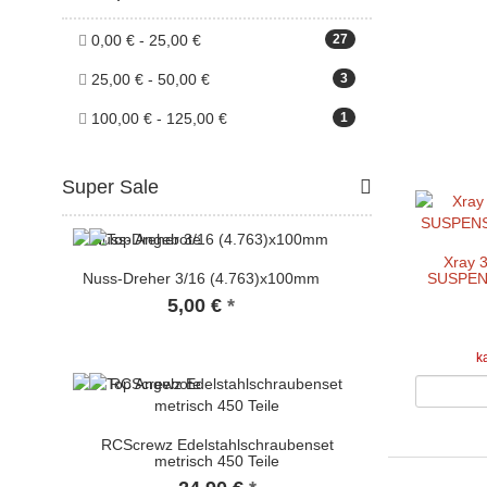
0,00 € - 25,00 €
27
25,00 € - 50,00 €
3
100,00 € - 125,00 €
1
Super Sale
Xray 
SUSPEN
Nuss-Dreher 3/16 (4.763)x100mm
5,00 €
*
k
RCScrewz Edelstahlschraubenset
metrisch 450 Teile