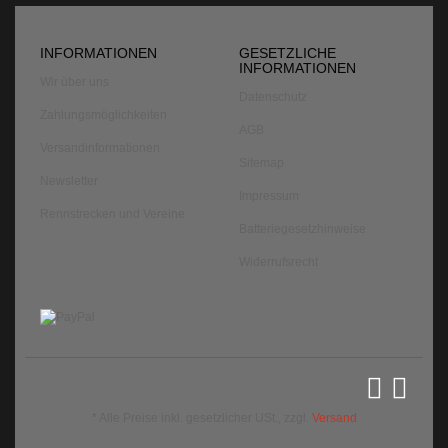
INFORMATIONEN
GESETZLICHE
INFORMATIONEN
Wir über uns
Datenschutz
Zahlungsmöglichkeiten
AGB
Versandinformationen
Sitemap
Newsletter
Impressum
Rennstrecken und Vereine
Batteriegesetzhinweise
Widerrufsrecht
*
Alle Preise inkl. gesetzlicher USt., zzgl.
Versand