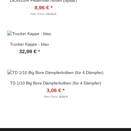
DEX410/R Federnset hinten (8paar)
8,96 €
*
Alter Preis:
24,90 €
Trucker Kappe - blau
32,99 €
*
TD 1/10 Big Bore Dämpferkolben (für 4 Dämpfer)
3,06 €
*
Alter Preis:
8,50 €