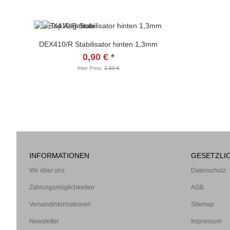
DEX410/R Stabilisator hinten 1,3mm
0,90 €
*
Alter Preis:
2,50 €
INFORMATIONEN
GESETZLI
Wir über uns
Datenschutz
Zahlungsmöglichkeiten
AGB
Versandinformationen
Sitemap
Newsletter
Impressum