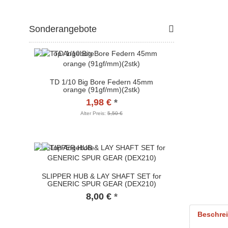
Sonderangebote
TD 1/10 Big Bore Federn 45mm
orange (91gf/mm)(2stk)
1,98 €
*
Alter Preis:
5,50 €
SLIPPER HUB & LAY SHAFT SET for
GENERIC SPUR GEAR (DEX210)
8,00 €
*
Beschre