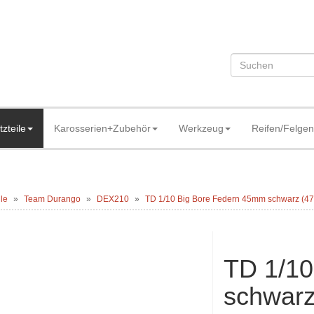
tzteile
Karosserien+Zubehör
Werkzeug
Reifen/Felgen
ile
Team Durango
DEX210
TD 1/10 Big Bore Federn 45mm schwarz (47
TD 1/10
schwarz