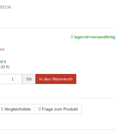
30136
lagernd+versandfertig
and
50 €
,52 €
)
Stk
In den Warenkorb
Vergleichsliste
Frage zum Produkt