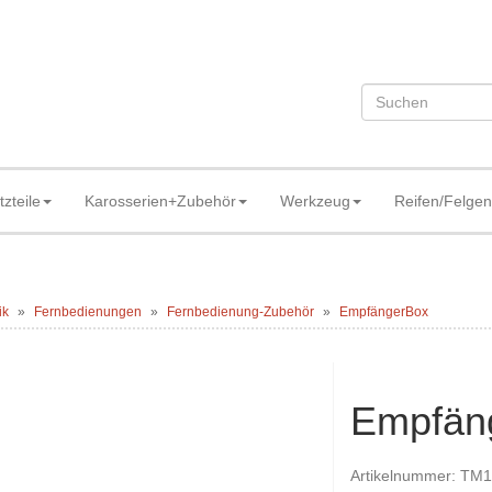
tzteile
Karosserien+Zubehör
Werkzeug
Reifen/Felgen
ik
Fernbedienungen
Fernbedienung-Zubehör
EmpfängerBox
Empfän
Artikelnummer:
TM1