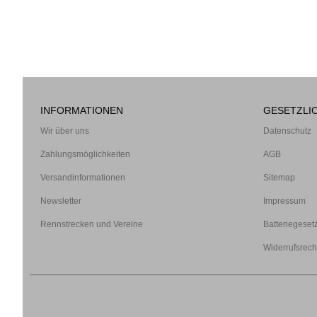
INFORMATIONEN
GESETZLI
Wir über uns
Datenschutz
Zahlungsmöglichkeiten
AGB
Versandinformationen
Sitemap
Newsletter
Impressum
Rennstrecken und Vereine
Batteriegeset
Widerrufsrech