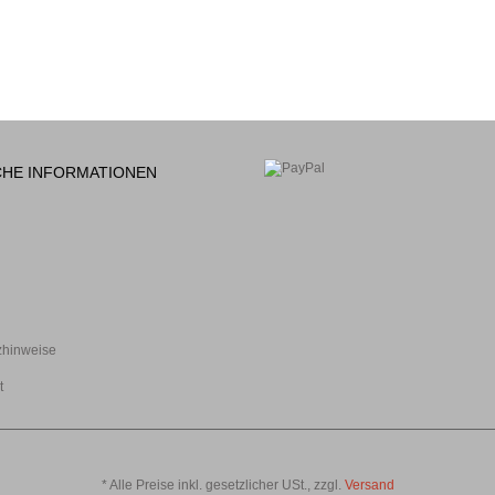
CHE INFORMATIONEN
zhinweise
t
*
Alle Preise inkl. gesetzlicher USt., zzgl.
Versand