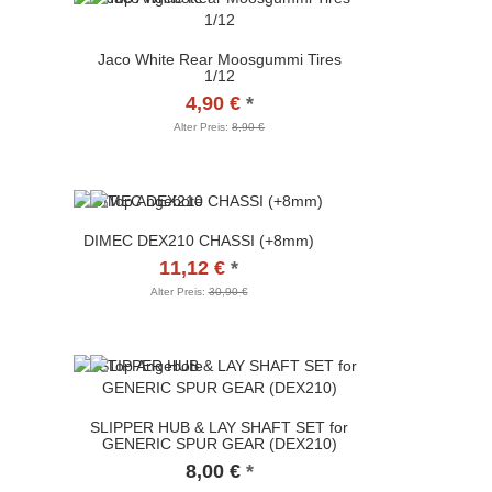
Jaco White Rear Moosgummi Tires
1/12
4,90 €
*
Alter Preis:
8,90 €
DIMEC DEX210 CHASSI (+8mm)
11,12 €
*
Alter Preis:
30,90 €
SLIPPER HUB & LAY SHAFT SET for
GENERIC SPUR GEAR (DEX210)
8,00 €
*