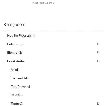
Alter Preis:
15,50 €
Kategorien
Neu im Programm
Fahrzeuge
Elektronik
Ersatzteile
Axial
Element RC
FastForward
RC4WD
Team C