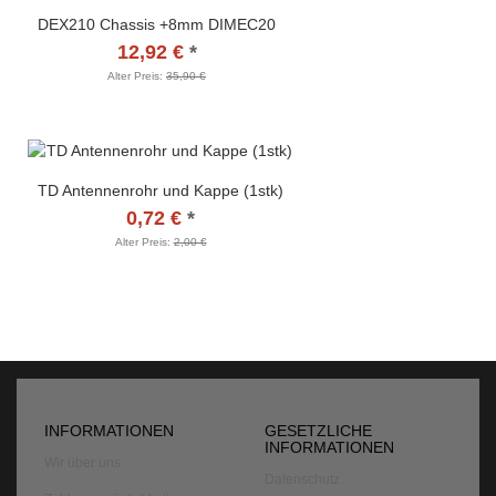
DEX210 Chassis +8mm DIMEC20
12,92 €
*
Alter Preis:
35,90 €
TD Antennenrohr und Kappe (1stk)
0,72 €
*
Alter Preis:
2,00 €
INFORMATIONEN
GESETZLICHE
INFORMATIONEN
Wir über uns
Datenschutz