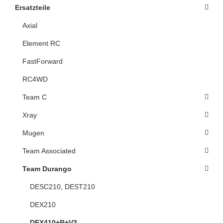
Ersatzteile
Axial
Element RC
FastForward
RC4WD
Team C
Xray
Mugen
Team Associated
Team Durango
DESC210, DEST210
DEX210
DEX410+R+V3