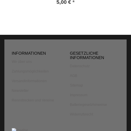
5,00 €
*
INFORMATIONEN
GESETZLICHE
INFORMATIONEN
Wir über uns
Datenschutz
Zahlungsmöglichkeiten
AGB
Versandinformationen
Sitemap
Newsletter
Impressum
Rennstrecken und Vereine
Batteriegesetzhinweise
Widerrufsrecht